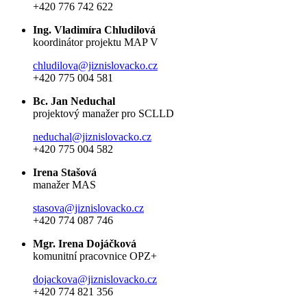
+420 776 742 622
Ing. Vladimíra Chludilová
koordinátor projektu MAP V
chludilova@jiznislovacko.cz
+420 775 004 581
Bc. Jan Neduchal
projektový manažer pro SCLLD
neduchal@jiznislovacko.cz
+420 775 004 582
Irena Stašová
manažer MAS
stasova@jiznislovacko.cz
+420 774 087 746
Mgr. Irena Dojáčková
komunitní pracovnice OPZ+
dojackova@jiznislovacko.cz
+420 774 821 356