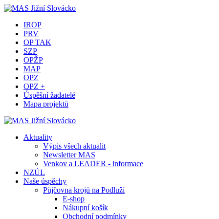
IROP
PRV
OP TAK
SZP
OPŽP
MAP
OPZ
OPZ +
Úspěšní žadatelé
Mapa projektů
Aktuality
Výpis všech aktualit
Newsletter MAS
Venkov a LEADER - informace
NZÚL
Naše úspěchy
Půjčovna krojů na Podluží
E-shop
Nákupní košík
Obchodní podmínky