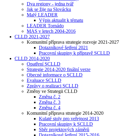
Dva regiony - jedna tvář
Jak se žije na Slovácku
Malý LEADER
Výpis aktualit k tématu
LEADER Tornádo
MAS v letech 2004-2016
CLLD 2021-2027
Komunitní příprava strategie rozvoje 2021-2027
Dotazníkové šetření 2021
Pracovní skupiny k přípravě SCLLD
CLLD 2014-2020
Opatření SCLLD
Strategie 2014-2020 finální verze
Obecné informace o SCLLD
Evaluace SCLLD
Zprávy o realizaci SCLLD
Změny ve Strategii CLLD
Změna č. 2
Změna č. 3
Změna č. 4
Komunitní příprava strategie 2014-2020
Kulaté stoly pro veřejnost 2013
Pracovní skupiny k SCLLD
Sběr projektových záměrů
Dotazníkové šetření 2015-2016