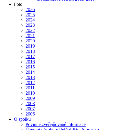
Foto
2026
2025
2024
2023
2022
2021
2020
2019
2018
2017
2016
2015
2014
2013
2012
2011
2010
2009
2008
2007
2006
O spolku
Povinně zveřejňované informace
Územní působnost MAS Jižní Slovácko