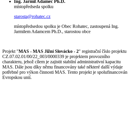
Ing. Jarmil Adamec Ph.D.
místopředseda spolku
starosta@rohatec.cz
místopředsedou spolku je Obec Rohatec, zastoupená Ing.
Jarmilem Adamcem Ph.D., starostou obce
Projekt "
MAS - MAS Jižní Slovácko - 2
" registrační číslo projektu
CZ.07.02.01/00/22_003/0000339 je projektem provozního
charakteru, jehož cílem je zajistit stabilní administrativní kapacitu
MAS. Dále jsou díky němu financovány také některé další výdaje
potřebné pro výkon činnosti MAS. Tento projekt je spolufinancován
Evropskou unií.
© Jižní Slovácko
vytvořil
www.pixelhouse.cz