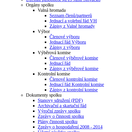
Orgány spolku
Valná hromada
Seznam členů/partnerů
Jednací a volební řád VH
Zápisy z Valné hromady
Výbor
Členové výboru
Jednací řád Výboru
Zápisy z výboru
Výběrová komise
Členové výběrové komise
Jednací řád
Zápisy z výběrové komise
Kontrolní komise
Členové kontrolní komise
Jednací řád Kontrolní komise
Zápisy z kontrolní komise
Dokumenty spolku
Stanovy sdružení (PDF)
Archivační a skartační řád
Výroční zprávy spolku
Zprávy o činnosti spolku
Plány činnosti spolku
Zprávy o hospodaření 2008 - 2014