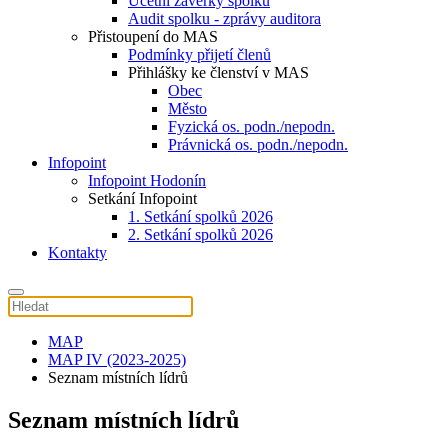
Účetní závěrky spolku
Audit spolku - zprávy auditora
Přistoupení do MAS
Podmínky přijetí členů
Přihlášky ke členství v MAS
Obec
Město
Fyzická os. podn./nepodn.
Právnická os. podn./nepodn.
Infopoint
Infopoint Hodonín
Setkání Infopoint
1. Setkání spolků 2026
2. Setkání spolků 2026
Kontakty
MAP
MAP IV (2023-2025)
Seznam místních lídrů
Seznam místních lídrů