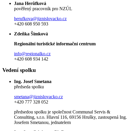
Jana Herůfková
pověřený pracovník pro NZÚL
herufkova@jiznislovacko.cz
+420 608 950 593
Zdeňka Šimková
Regionální turistické informační centrum
info@regionalko.cz
+420 608 934 142
Vedení spolku
Ing. Josef Smetana
předseda spolku
smetana@jiznislovacko.cz
+420 777 328 052
předsedou spolku je společnost Communal Servis &
Consulting, s.r.o. Hlavní 116, 69156 Hrušky, zastoupená Ing.
Josefem Smetanou, jednatelem